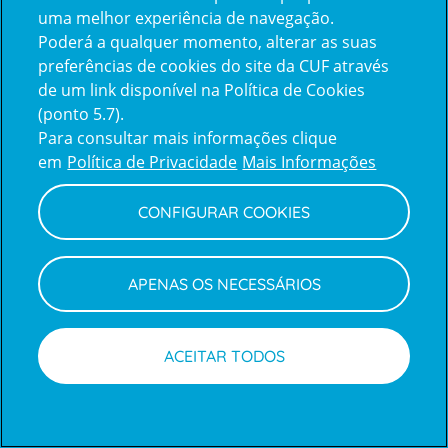
uma melhor experiência de navegação.
Poderá a qualquer momento, alterar as suas
Inicie sessão com a Apple
preferências de cookies do site da CUF através
de um link disponível na Política de Cookies
(ponto 5.7).
Inicie sessão com o Google
Para consultar mais informações clique
em
Política de Privacidade
Mais Informações
Centro de Apoio ao Cliente
|
Política de Privacidade e Cookies
CONFIGURAR COOKIES
APENAS OS NECESSÁRIOS
ACEITAR TODOS