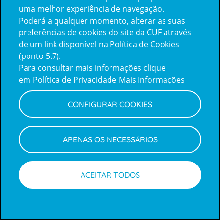
uma melhor experiência de navegação.
Poderá a qualquer momento, alterar as suas
Inicie sessão com a Apple
preferências de cookies do site da CUF através
de um link disponível na Política de Cookies
(ponto 5.7).
Inicie sessão com o Google
Para consultar mais informações clique
em
Política de Privacidade
Mais Informações
Centro de Apoio ao Cliente
|
Política de Privacidade e Cookies
CONFIGURAR COOKIES
APENAS OS NECESSÁRIOS
ACEITAR TODOS