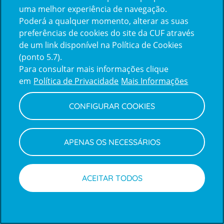
uma melhor experiência de navegação.
Poderá a qualquer momento, alterar as suas
Inicie sessão com a Apple
preferências de cookies do site da CUF através
de um link disponível na Política de Cookies
(ponto 5.7).
Inicie sessão com o Google
Para consultar mais informações clique
em
Política de Privacidade
Mais Informações
Centro de Apoio ao Cliente
|
Política de Privacidade e Cookies
CONFIGURAR COOKIES
APENAS OS NECESSÁRIOS
ACEITAR TODOS