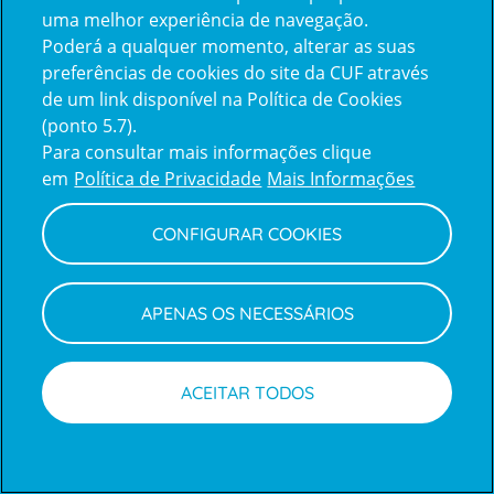
uma melhor experiência de navegação.
Poderá a qualquer momento, alterar as suas
Inicie sessão com a Apple
preferências de cookies do site da CUF através
de um link disponível na Política de Cookies
(ponto 5.7).
Inicie sessão com o Google
Para consultar mais informações clique
em
Política de Privacidade
Mais Informações
Centro de Apoio ao Cliente
|
Política de Privacidade e Cookies
CONFIGURAR COOKIES
APENAS OS NECESSÁRIOS
ACEITAR TODOS