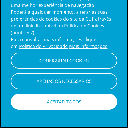
uma melhor experiência de navegação.
Poderá a qualquer momento, alterar as suas
Inicie sessão com a Apple
preferências de cookies do site da CUF através
de um link disponível na Política de Cookies
(ponto 5.7).
Inicie sessão com o Google
Para consultar mais informações clique
em
Política de Privacidade
Mais Informações
Centro de Apoio ao Cliente
|
Política de Privacidade e Cookies
CONFIGURAR COOKIES
APENAS OS NECESSÁRIOS
ACEITAR TODOS