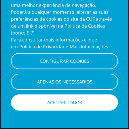
uma melhor experiência de navegação.
Poderá a qualquer momento, alterar as suas
Inicie sessão com a Apple
preferências de cookies do site da CUF através
de um link disponível na Política de Cookies
(ponto 5.7).
Inicie sessão com o Google
Para consultar mais informações clique
em
Política de Privacidade
Mais Informações
Centro de Apoio ao Cliente
|
Política de Privacidade e Cookies
CONFIGURAR COOKIES
APENAS OS NECESSÁRIOS
ACEITAR TODOS