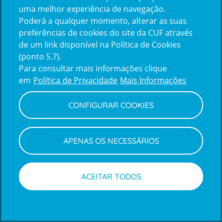
uma melhor experiência de navegação.
Poderá a qualquer momento, alterar as suas
Inicie sessão com a Apple
preferências de cookies do site da CUF através
de um link disponível na Política de Cookies
(ponto 5.7).
Inicie sessão com o Google
Para consultar mais informações clique
em
Política de Privacidade
Mais Informações
Centro de Apoio ao Cliente
|
Política de Privacidade e Cookies
CONFIGURAR COOKIES
APENAS OS NECESSÁRIOS
ACEITAR TODOS