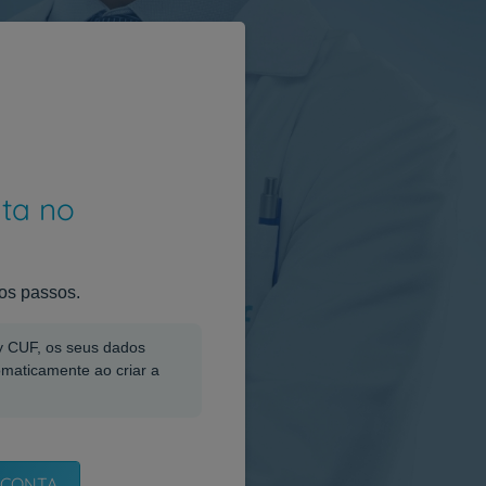
nta no
os passos.
My CUF, os seus dados
omaticamente ao criar a
 CONTA