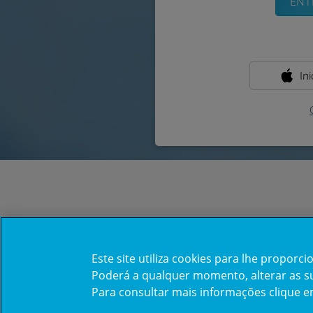
In
Este site utiliza cookies para lhe propor
Poderá a qualquer momento, alterar as sua
Para consultar mais informações clique 