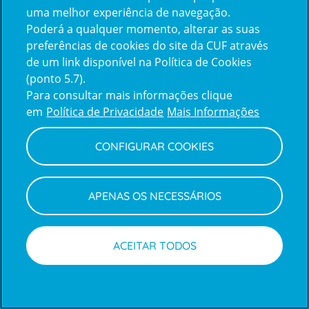
uma melhor experiência de navegação.
Poderá a qualquer momento, alterar as suas
Inicie sessão com a Apple
preferências de cookies do site da CUF através
de um link disponível na Política de Cookies
(ponto 5.7).
Inicie sessão com o Google
Para consultar mais informações clique
em
Política de Privacidade
Mais Informações
Centro de Apoio ao Cliente
|
Política de Privacidade e Cookies
CONFIGURAR COOKIES
APENAS OS NECESSÁRIOS
ACEITAR TODOS