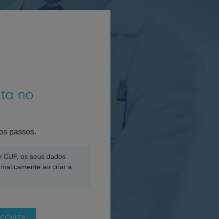
nta no
os passos.
My CUF, os seus dados
omaticamente ao criar a
 CONTA