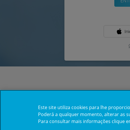
In
Este site utiliza cookies para lhe propor
Poderá a qualquer momento, alterar as sua
Para consultar mais informações clique 