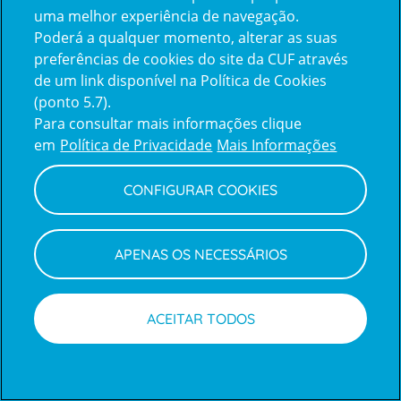
uma melhor experiência de navegação.
Poderá a qualquer momento, alterar as suas
Inicie sessão com a Apple
preferências de cookies do site da CUF através
de um link disponível na Política de Cookies
(ponto 5.7).
Inicie sessão com o Google
Para consultar mais informações clique
em
Política de Privacidade
Mais Informações
Centro de Apoio ao Cliente
|
Política de Privacidade e Cookies
CONFIGURAR COOKIES
APENAS OS NECESSÁRIOS
ACEITAR TODOS