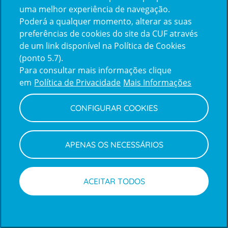
uma melhor experiência de navegação.
Poderá a qualquer momento, alterar as suas
Inicie sessão com a Apple
preferências de cookies do site da CUF através
de um link disponível na Política de Cookies
(ponto 5.7).
Inicie sessão com o Google
Para consultar mais informações clique
em
Política de Privacidade
Mais Informações
Centro de Apoio ao Cliente
|
Política de Privacidade e Cookies
CONFIGURAR COOKIES
APENAS OS NECESSÁRIOS
ACEITAR TODOS