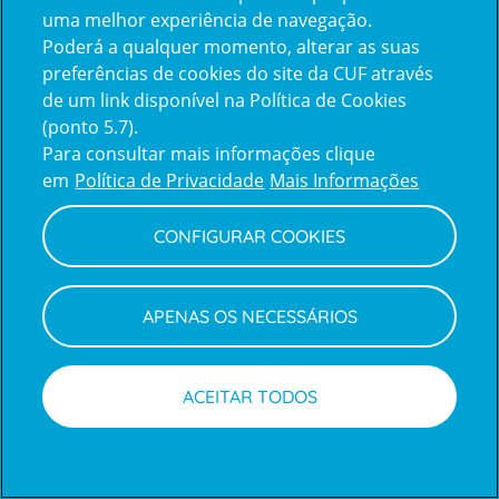
uma melhor experiência de navegação.
Poderá a qualquer momento, alterar as suas
Inicie sessão com a Apple
preferências de cookies do site da CUF através
de um link disponível na Política de Cookies
(ponto 5.7).
Inicie sessão com o Google
Para consultar mais informações clique
em
Política de Privacidade
Mais Informações
Centro de Apoio ao Cliente
|
Política de Privacidade e Cookies
CONFIGURAR COOKIES
APENAS OS NECESSÁRIOS
ACEITAR TODOS