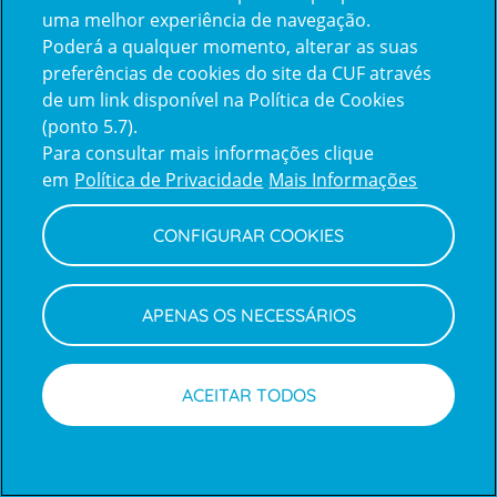
uma melhor experiência de navegação.
Poderá a qualquer momento, alterar as suas
Inicie sessão com a Apple
preferências de cookies do site da CUF através
de um link disponível na Política de Cookies
(ponto 5.7).
Inicie sessão com o Google
Para consultar mais informações clique
em
Política de Privacidade
Mais Informações
Centro de Apoio ao Cliente
|
Política de Privacidade e Cookies
CONFIGURAR COOKIES
APENAS OS NECESSÁRIOS
ACEITAR TODOS