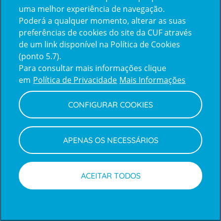
uma melhor experiência de navegação.
Poderá a qualquer momento, alterar as suas
Inicie sessão com a Apple
preferências de cookies do site da CUF através
de um link disponível na Política de Cookies
(ponto 5.7).
Inicie sessão com o Google
Para consultar mais informações clique
em
Política de Privacidade
Mais Informações
Centro de Apoio ao Cliente
|
Política de Privacidade e Cookies
CONFIGURAR COOKIES
APENAS OS NECESSÁRIOS
ACEITAR TODOS