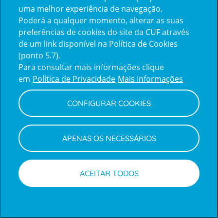
uma melhor experiência de navegação.
Poderá a qualquer momento, alterar as suas
Inicie sessão com a Apple
preferências de cookies do site da CUF através
de um link disponível na Política de Cookies
(ponto 5.7).
Inicie sessão com o Google
Para consultar mais informações clique
em
Política de Privacidade
Mais Informações
Centro de Apoio ao Cliente
|
Política de Privacidade e Cookies
CONFIGURAR COOKIES
APENAS OS NECESSÁRIOS
ACEITAR TODOS