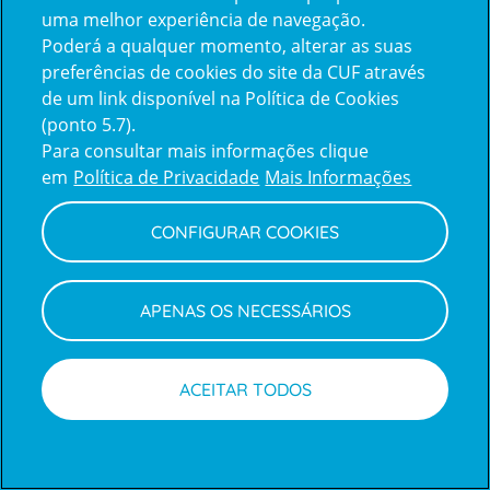
uma melhor experiência de navegação.
Poderá a qualquer momento, alterar as suas
Inicie sessão com a Apple
preferências de cookies do site da CUF através
de um link disponível na Política de Cookies
(ponto 5.7).
Inicie sessão com o Google
Para consultar mais informações clique
em
Política de Privacidade
Mais Informações
Centro de Apoio ao Cliente
|
Política de Privacidade e Cookies
CONFIGURAR COOKIES
APENAS OS NECESSÁRIOS
ACEITAR TODOS