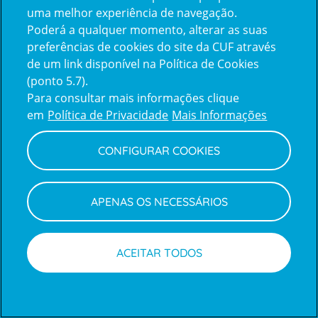
uma melhor experiência de navegação.
Poderá a qualquer momento, alterar as suas
Inicie sessão com a Apple
preferências de cookies do site da CUF através
de um link disponível na Política de Cookies
(ponto 5.7).
Inicie sessão com o Google
Para consultar mais informações clique
em
Política de Privacidade
Mais Informações
Centro de Apoio ao Cliente
|
Política de Privacidade e Cookies
CONFIGURAR COOKIES
APENAS OS NECESSÁRIOS
ACEITAR TODOS