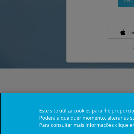
In
Este site utiliza cookies para lhe propor
Poderá a qualquer momento, alterar as sua
Para consultar mais informações clique 