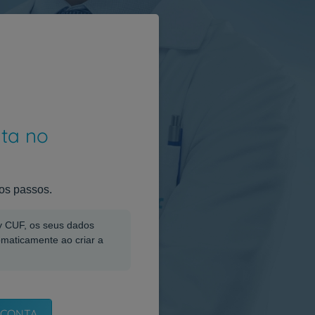
nta no
os passos.
My CUF, os seus dados
omaticamente ao criar a
 CONTA