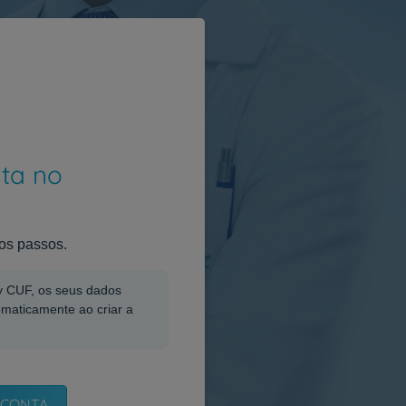
nta no
os passos.
My CUF, os seus dados
omaticamente ao criar a
 CONTA