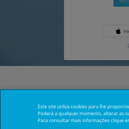
In
Este site utiliza cookies para lhe propor
Poderá a qualquer momento, alterar as sua
Para consultar mais informações clique 