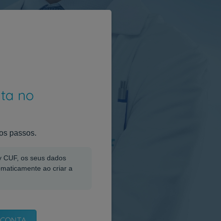
nta no
os passos.
My CUF, os seus dados
omaticamente ao criar a
 CONTA