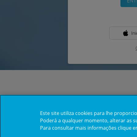
In
Este site utiliza cookies para lhe propor
Poderá a qualquer momento, alterar as sua
Para consultar mais informações clique 