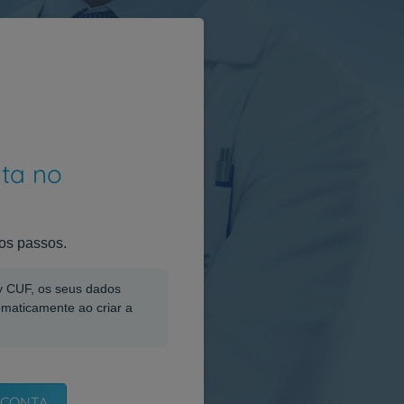
nta no
os passos.
My CUF, os seus dados
omaticamente ao criar a
 CONTA