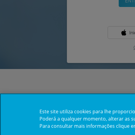
In
Este site utiliza cookies para lhe propor
Poderá a qualquer momento, alterar as sua
Para consultar mais informações clique 