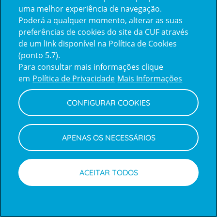
uma melhor experiência de navegação.
Poderá a qualquer momento, alterar as suas
Inicie sessão com a Apple
preferências de cookies do site da CUF através
de um link disponível na Política de Cookies
(ponto 5.7).
Inicie sessão com o Google
Para consultar mais informações clique
em
Política de Privacidade
Mais Informações
Centro de Apoio ao Cliente
|
Política de Privacidade e Cookies
CONFIGURAR COOKIES
APENAS OS NECESSÁRIOS
ACEITAR TODOS