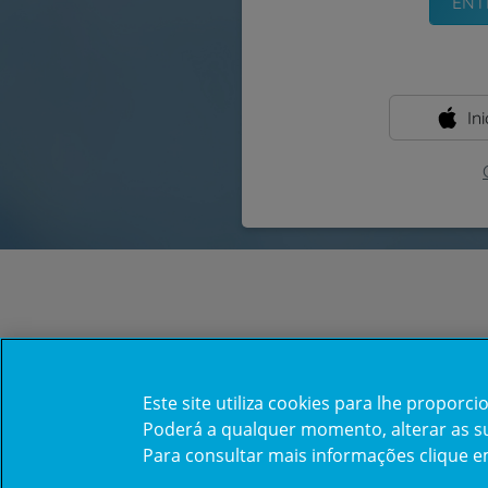
In
Este site utiliza cookies para lhe propor
Poderá a qualquer momento, alterar as sua
Para consultar mais informações clique 