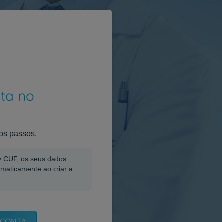
nta no
os passos.
My CUF, os seus dados
omaticamente ao criar a
 CONTA