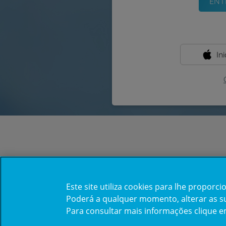
In
Este site utiliza cookies para lhe propor
Poderá a qualquer momento, alterar as sua
Para consultar mais informações clique 