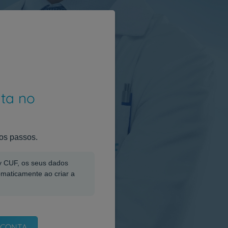
nta no
os passos.
My CUF, os seus dados
omaticamente ao criar a
 CONTA