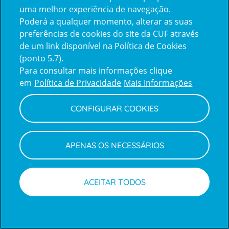
uma melhor experiência de navegação.
Poderá a qualquer momento, alterar as suas
Inicie sessão com a Apple
preferências de cookies do site da CUF através
de um link disponível na Política de Cookies
(ponto 5.7).
Inicie sessão com o Google
Para consultar mais informações clique
em
Política de Privacidade
Mais Informações
Centro de Apoio ao Cliente
|
Política de Privacidade e Cookies
CONFIGURAR COOKIES
APENAS OS NECESSÁRIOS
ACEITAR TODOS