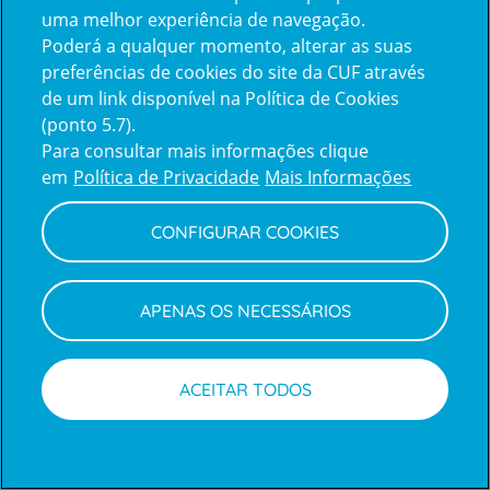
uma melhor experiência de navegação.
Poderá a qualquer momento, alterar as suas
Inicie sessão com a Apple
preferências de cookies do site da CUF através
de um link disponível na Política de Cookies
(ponto 5.7).
Inicie sessão com o Google
Para consultar mais informações clique
em
Política de Privacidade
Mais Informações
Centro de Apoio ao Cliente
|
Política de Privacidade e Cookies
CONFIGURAR COOKIES
APENAS OS NECESSÁRIOS
ACEITAR TODOS