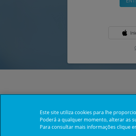
In
Este site utiliza cookies para lhe propor
Poderá a qualquer momento, alterar as sua
Para consultar mais informações clique 