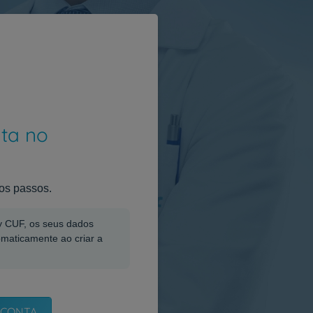
nta no
os passos.
My CUF, os seus dados
omaticamente ao criar a
 CONTA