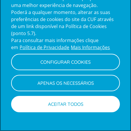
uma melhor experiência de navegação.
Poderá a qualquer momento, alterar as suas
Inicie sessão com a Apple
preferências de cookies do site da CUF através
de um link disponível na Política de Cookies
(ponto 5.7).
Inicie sessão com o Google
Para consultar mais informações clique
em
Política de Privacidade
Mais Informações
Centro de Apoio ao Cliente
|
Política de Privacidade e Cookies
CONFIGURAR COOKIES
APENAS OS NECESSÁRIOS
ACEITAR TODOS