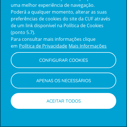
uma melhor experiência de navegação.
Poderá a qualquer momento, alterar as suas
Inicie sessão com a Apple
preferências de cookies do site da CUF através
de um link disponível na Política de Cookies
(ponto 5.7).
Inicie sessão com o Google
Para consultar mais informações clique
em
Política de Privacidade
Mais Informações
Centro de Apoio ao Cliente
|
Política de Privacidade e Cookies
CONFIGURAR COOKIES
APENAS OS NECESSÁRIOS
ACEITAR TODOS