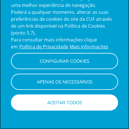
uma melhor experiência de navegação.
Poderá a qualquer momento, alterar as suas
Inicie sessão com a Apple
preferências de cookies do site da CUF através
de um link disponível na Política de Cookies
(ponto 5.7).
Inicie sessão com o Google
Para consultar mais informações clique
em
Política de Privacidade
Mais Informações
Centro de Apoio ao Cliente
|
Política de Privacidade e Cookies
CONFIGURAR COOKIES
APENAS OS NECESSÁRIOS
ACEITAR TODOS