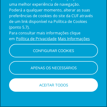
uma melhor experiência de navegação.
Poderá a qualquer momento, alterar as suas
Inicie sessão com a Apple
preferências de cookies do site da CUF através
de um link disponível na Política de Cookies
(ponto 5.7).
Inicie sessão com o Google
Para consultar mais informações clique
em
Política de Privacidade
Mais Informações
Centro de Apoio ao Cliente
|
Política de Privacidade e Cookies
CONFIGURAR COOKIES
APENAS OS NECESSÁRIOS
ACEITAR TODOS