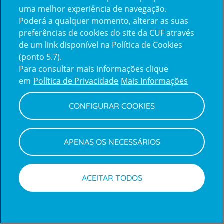
uma melhor experiência de navegação.
Poderá a qualquer momento, alterar as suas
Inicie sessão com a Apple
preferências de cookies do site da CUF através
de um link disponível na Política de Cookies
(ponto 5.7).
Inicie sessão com o Google
Para consultar mais informações clique
em
Política de Privacidade
Mais Informações
Centro de Apoio ao Cliente
|
Política de Privacidade e Cookies
CONFIGURAR COOKIES
APENAS OS NECESSÁRIOS
ACEITAR TODOS