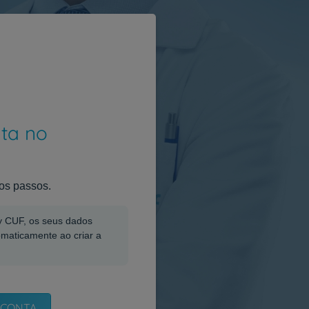
nta no
os passos.
My CUF, os seus dados
omaticamente ao criar a
 CONTA