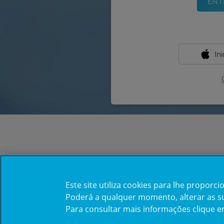
In
Este site utiliza cookies para lhe propor
Poderá a qualquer momento, alterar as sua
Para consultar mais informações clique 