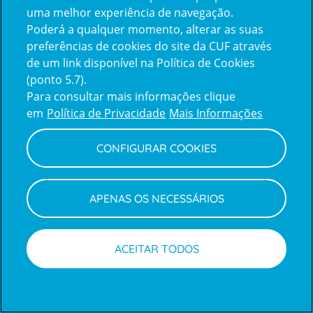
uma melhor experiência de navegação.
Poderá a qualquer momento, alterar as suas
Inicie sessão com a Apple
preferências de cookies do site da CUF através
de um link disponível na Política de Cookies
(ponto 5.7).
Inicie sessão com o Google
Para consultar mais informações clique
em
Política de Privacidade
Mais Informações
Centro de Apoio ao Cliente
|
Política de Privacidade e Cookies
CONFIGURAR COOKIES
APENAS OS NECESSÁRIOS
ACEITAR TODOS