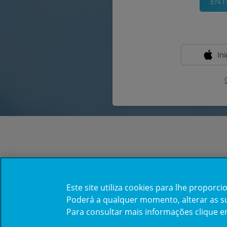
In
Este site utiliza cookies para lhe propor
Poderá a qualquer momento, alterar as sua
Para consultar mais informações clique 