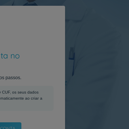
nta no
os passos.
My CUF, os seus dados
omaticamente ao criar a
 CONTA