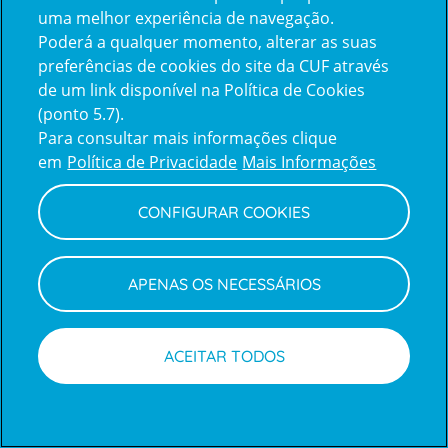
uma melhor experiência de navegação.
Poderá a qualquer momento, alterar as suas
Inicie sessão com a Apple
preferências de cookies do site da CUF através
de um link disponível na Política de Cookies
(ponto 5.7).
Inicie sessão com o Google
Para consultar mais informações clique
em
Política de Privacidade
Mais Informações
Centro de Apoio ao Cliente
|
Política de Privacidade e Cookies
CONFIGURAR COOKIES
APENAS OS NECESSÁRIOS
ACEITAR TODOS