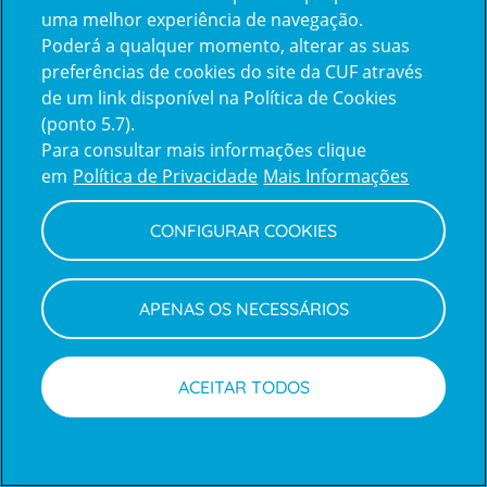
uma melhor experiência de navegação.
Poderá a qualquer momento, alterar as suas
Inicie sessão com a Apple
preferências de cookies do site da CUF através
de um link disponível na Política de Cookies
(ponto 5.7).
Inicie sessão com o Google
Para consultar mais informações clique
em
Política de Privacidade
Mais Informações
Centro de Apoio ao Cliente
|
Política de Privacidade e Cookies
CONFIGURAR COOKIES
APENAS OS NECESSÁRIOS
ACEITAR TODOS