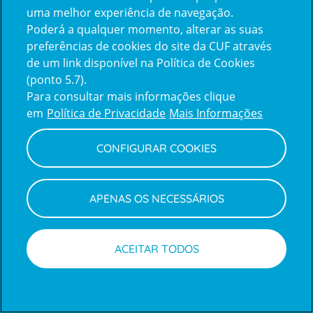
uma melhor experiência de navegação.
Poderá a qualquer momento, alterar as suas
Inicie sessão com a Apple
preferências de cookies do site da CUF através
de um link disponível na Política de Cookies
(ponto 5.7).
Inicie sessão com o Google
Para consultar mais informações clique
em
Política de Privacidade
Mais Informações
Centro de Apoio ao Cliente
|
Política de Privacidade e Cookies
CONFIGURAR COOKIES
APENAS OS NECESSÁRIOS
ACEITAR TODOS