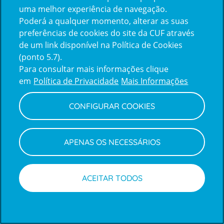
uma melhor experiência de navegação.
Poderá a qualquer momento, alterar as suas
Inicie sessão com a Apple
preferências de cookies do site da CUF através
de um link disponível na Política de Cookies
(ponto 5.7).
Inicie sessão com o Google
Para consultar mais informações clique
em
Política de Privacidade
Mais Informações
Centro de Apoio ao Cliente
|
Política de Privacidade e Cookies
CONFIGURAR COOKIES
APENAS OS NECESSÁRIOS
ACEITAR TODOS