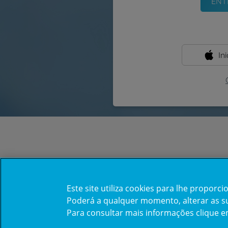
In
Este site utiliza cookies para lhe propor
Poderá a qualquer momento, alterar as sua
Para consultar mais informações clique 