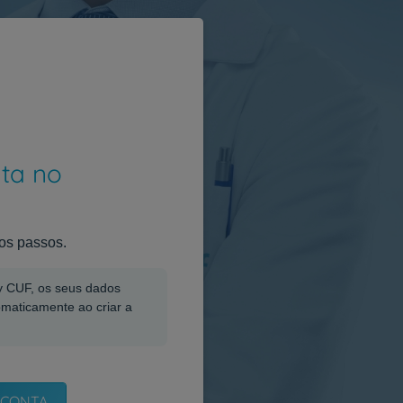
nta no
os passos.
My CUF, os seus dados
omaticamente ao criar a
 CONTA