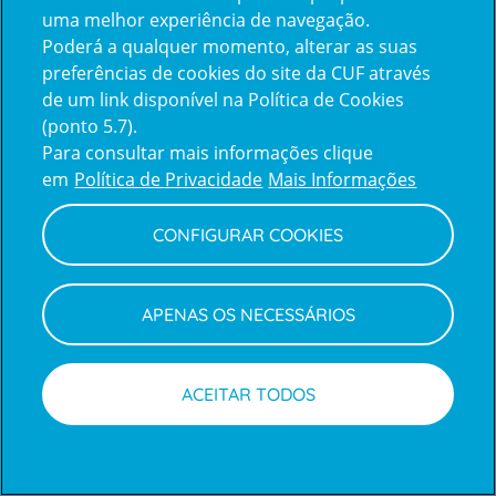
uma melhor experiência de navegação.
Poderá a qualquer momento, alterar as suas
Inicie sessão com a Apple
preferências de cookies do site da CUF através
de um link disponível na Política de Cookies
(ponto 5.7).
Inicie sessão com o Google
Para consultar mais informações clique
em
Política de Privacidade
Mais Informações
Centro de Apoio ao Cliente
|
Política de Privacidade e Cookies
CONFIGURAR COOKIES
APENAS OS NECESSÁRIOS
ACEITAR TODOS