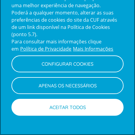
uma melhor experiência de navegação.
Poderá a qualquer momento, alterar as suas
Inicie sessão com a Apple
preferências de cookies do site da CUF através
de um link disponível na Política de Cookies
(ponto 5.7).
Inicie sessão com o Google
Para consultar mais informações clique
em
Política de Privacidade
Mais Informações
Centro de Apoio ao Cliente
|
Política de Privacidade e Cookies
CONFIGURAR COOKIES
APENAS OS NECESSÁRIOS
ACEITAR TODOS