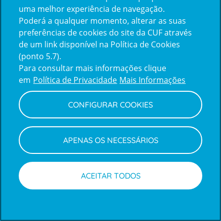
uma melhor experiência de navegação.
Poderá a qualquer momento, alterar as suas
Inicie sessão com a Apple
preferências de cookies do site da CUF através
de um link disponível na Política de Cookies
(ponto 5.7).
Inicie sessão com o Google
Para consultar mais informações clique
em
Política de Privacidade
Mais Informações
Centro de Apoio ao Cliente
|
Política de Privacidade e Cookies
CONFIGURAR COOKIES
APENAS OS NECESSÁRIOS
ACEITAR TODOS