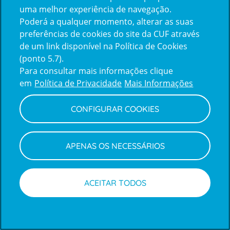
uma melhor experiência de navegação.
Poderá a qualquer momento, alterar as suas
Inicie sessão com a Apple
preferências de cookies do site da CUF através
de um link disponível na Política de Cookies
(ponto 5.7).
Inicie sessão com o Google
Para consultar mais informações clique
em
Política de Privacidade
Mais Informações
Centro de Apoio ao Cliente
|
Política de Privacidade e Cookies
CONFIGURAR COOKIES
APENAS OS NECESSÁRIOS
ACEITAR TODOS