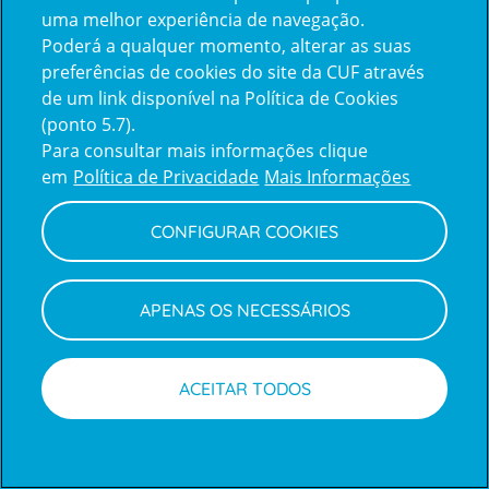
uma melhor experiência de navegação.
Poderá a qualquer momento, alterar as suas
Inicie sessão com a Apple
preferências de cookies do site da CUF através
de um link disponível na Política de Cookies
(ponto 5.7).
Inicie sessão com o Google
Para consultar mais informações clique
em
Política de Privacidade
Mais Informações
Centro de Apoio ao Cliente
|
Política de Privacidade e Cookies
CONFIGURAR COOKIES
APENAS OS NECESSÁRIOS
ACEITAR TODOS