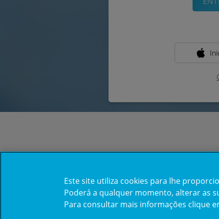
In
Este site utiliza cookies para lhe propor
Poderá a qualquer momento, alterar as sua
Para consultar mais informações clique 