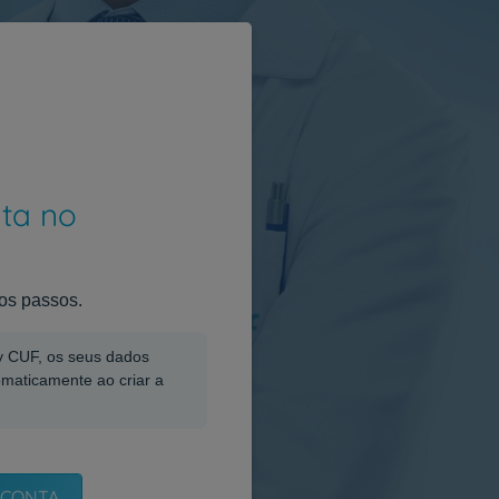
nta no
os passos.
My CUF, os seus dados
omaticamente ao criar a
 CONTA