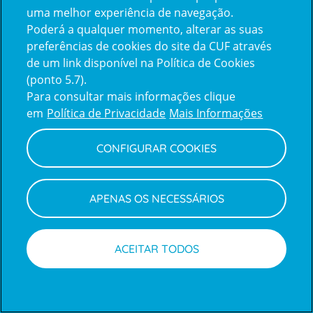
uma melhor experiência de navegação.
Poderá a qualquer momento, alterar as suas
Inicie sessão com a Apple
preferências de cookies do site da CUF através
de um link disponível na Política de Cookies
(ponto 5.7).
Inicie sessão com o Google
Para consultar mais informações clique
em
Política de Privacidade
Mais Informações
Centro de Apoio ao Cliente
|
Política de Privacidade e Cookies
CONFIGURAR COOKIES
APENAS OS NECESSÁRIOS
ACEITAR TODOS