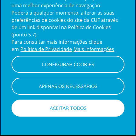
uma melhor experiência de navegação.
Poderá a qualquer momento, alterar as suas
Inicie sessão com a Apple
preferências de cookies do site da CUF através
de um link disponível na Política de Cookies
(ponto 5.7).
Inicie sessão com o Google
Para consultar mais informações clique
em
Política de Privacidade
Mais Informações
Centro de Apoio ao Cliente
|
Política de Privacidade e Cookies
CONFIGURAR COOKIES
APENAS OS NECESSÁRIOS
ACEITAR TODOS