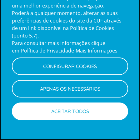
uma melhor experiência de navegação.
Poderá a qualquer momento, alterar as suas
Inicie sessão com a Apple
preferências de cookies do site da CUF através
de um link disponível na Política de Cookies
(ponto 5.7).
Inicie sessão com o Google
Para consultar mais informações clique
em
Política de Privacidade
Mais Informações
Centro de Apoio ao Cliente
|
Política de Privacidade e Cookies
CONFIGURAR COOKIES
APENAS OS NECESSÁRIOS
ACEITAR TODOS